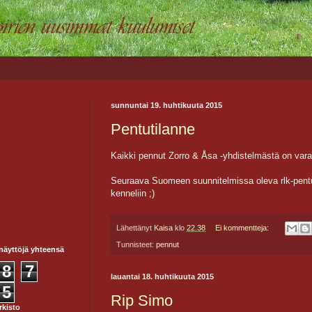
sunnuntai 19. huhtikuuta 2015
Pentutilanne
Kaikki pennut Zorro & Åsa -yhdistelmästä on varat
Seuraava Suomeen suunnitelmissa oleva rlk-pent
kenneliin ;)
Lähettänyt
Kaisa
klo
22.38
Ei kommentteja:
Tunnisteet:
pennut
näyttöjä yhteensä
8
7
lauantai 18. huhtikuuta 2015
5
Rip Simo
rkisto