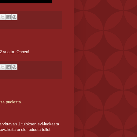
 2 vuotta. Onnea!
nsa puolesta
.
tarvittavan 1.tuloksen evl-luokasta
valioita ei ole rodusta tullut