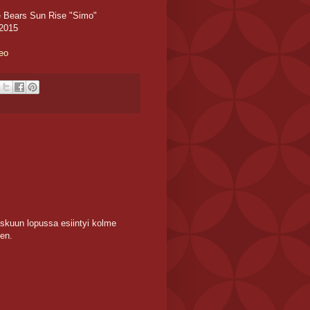
Bears Sun Rise "Simo"
.2015
eo
iskuun lopussa esiintyi kolme
en.