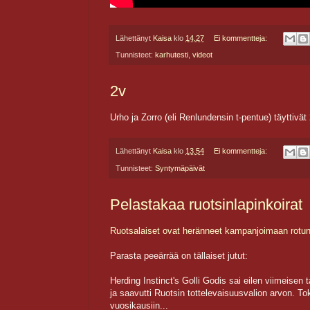
Lähettänyt
Kaisa
klo
14.27
Ei kommentteja:
Tunnisteet:
karhutesti
,
videot
2v
Urho ja Zorro (eli Renlundensin t-pentue) täyttivät
Lähettänyt
Kaisa
klo
13.54
Ei kommentteja:
Tunnisteet:
Syntymäpäivät
Pelastakaa ruotsinlapinkoirat
Ruotsalaiset ovat heränneet kampanjoimaan rotu
Parasta peeärrää on tällaiset jutut:
Herding Instinct's Golli Godis sai eilen viimeisen 
ja saavutti Ruotsin tottelevaisuusvalion arvon. Toko
vuosikausiin...