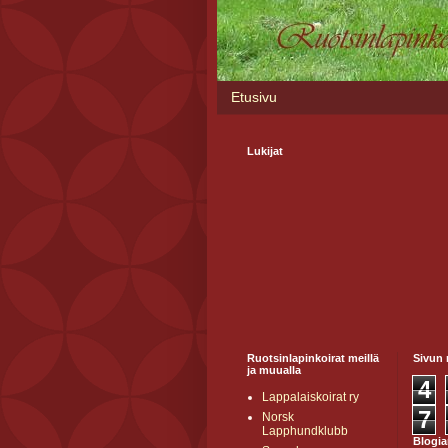
Etusivu
Lukijat
Ruotsinlapinkoirat meillä
Sivun 
ja muualla
4
Lappalaiskoirat ry
7
Norsk
Lapphundklubb
Blogia