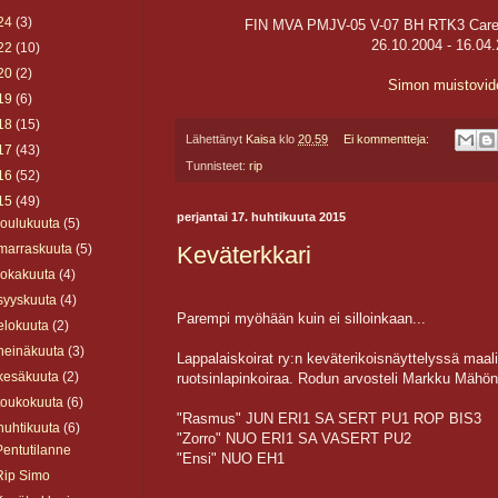
24
(3)
FIN MVA PMJV-05 V-07 BH RTK3 Care 
26.10.2004 - 16.04
22
(10)
20
(2)
Simon muistovid
19
(6)
18
(15)
Lähettänyt
Kaisa
klo
20.59
Ei kommentteja:
17
(43)
Tunnisteet:
rip
16
(52)
15
(49)
perjantai 17. huhtikuuta 2015
joulukuuta
(5)
marraskuuta
(5)
Keväterkkari
lokakuuta
(4)
syyskuuta
(4)
Parempi myöhään kuin ei silloinkaan...
elokuuta
(2)
heinäkuuta
(3)
Lappalaiskoirat ry:n keväterikoisnäyttelyssä maal
kesäkuuta
(2)
ruotsinlapinkoiraa. Rodun arvosteli Markku Mähön
toukokuuta
(6)
"Rasmus" JUN ERI1 SA SERT PU1 ROP BIS3
huhtikuuta
(6)
"Zorro" NUO ERI1 SA VASERT PU2
Pentutilanne
"Ensi" NUO EH1
Rip Simo