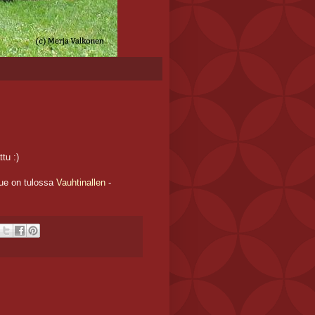
tu :)
ue on tulossa
Vauhtinallen
-