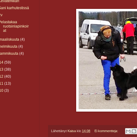
Keväterkkari
Sani karhutestissä
2v
Pelastakaa
ruotsinlapinkoir
at
maaliskuuta
(4)
helmikuuta
(4)
tammikuuta
(4)
14
(59)
13
(38)
12
(40)
11
(13)
10
(3)
Lähettänyt
Kaisa
klo
14.08
Ei kommentteja: